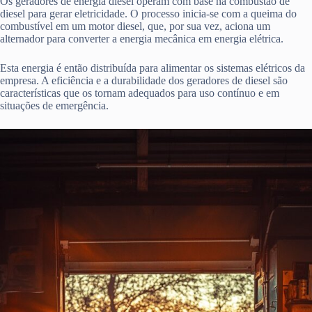
Os geradores de energia diesel operam com base na combustão de
diesel para gerar eletricidade. O processo inicia-se com a queima do
combustível em um motor diesel, que, por sua vez, aciona um
alternador para converter a energia mecânica em energia elétrica.
Esta energia é então distribuída para alimentar os sistemas elétricos da
empresa. A eficiência e a durabilidade dos geradores de diesel são
características que os tornam adequados para uso contínuo e em
situações de emergência.