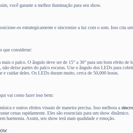
 Assim, você garante a melhor iluminação para seu show.
 Posicione-os estrategicamente e sincronize a luz com o som. Isso cria 
o que considerar:
 mais o palco. O ângulo deve ser de 15° a 30° para um bom efeito de l
, não deixe partes do palco escuras. Use o ângulo dos LEDs para cobri
ar e cuidar deles. Os LEDs duram muito, cerca de 50,000 horas.
Aqui vai como fazer isso bem:
ca e outros efeitos visuais de maneira precisa. Isso melhora a
sincr
justar cenas rapidamente. Eles são essenciais para um show dinâmico.
ja em harmonia. Assim, seu show terá mais qualidade e emoção.
300W