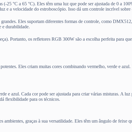
(-25 °C a 65 °C). Eles têm uma luz que pode ser ajustada de 0 a 100%
uz e a velocidade do estroboscópio. Isso dá um controle incrível sobre o
s grandes. Eles suportam diferentes formas de controle, como DMX512, a
e e durabilidade.
eça). Portanto, os refletores RGB 300W são a escolha perfeita para qu
entes. Eles criam muitas cores combinando vermelho, verde e azul. Is
de e azul. Cada cor pode ser ajustada para criar várias misturas. A luz
flexibilidade para os técnicos.
s ambientes, graças à sua versatilidade. Eles têm um ângulo de feixe q