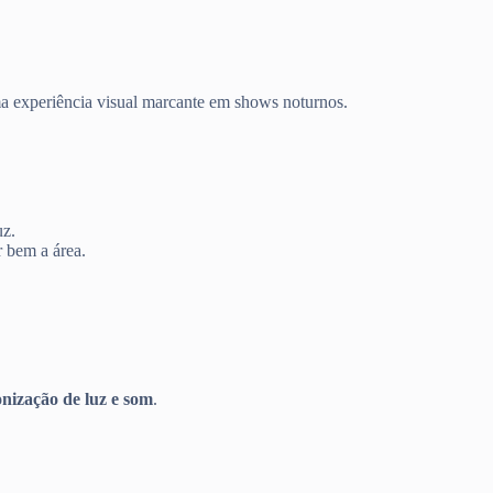
uma experiência visual marcante em shows noturnos.
uz.
r bem a área.
onização de luz e som
.