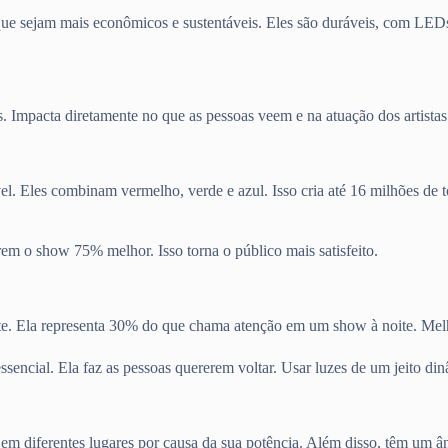
om que sejam mais econômicos e sustentáveis. Eles são duráveis, com L
 Impacta diretamente no que as pessoas veem e na atuação dos artistas.
les combinam vermelho, verde e azul. Isso cria até 16 milhões de tons.
m o show 75% melhor. Isso torna o público mais satisfeito.
iste. Ela representa 30% do que chama atenção em um show à noite. Me
ssencial. Ela faz as pessoas quererem voltar. Usar luzes de um jeito d
 em diferentes lugares por causa da sua potência. Além disso, têm um 